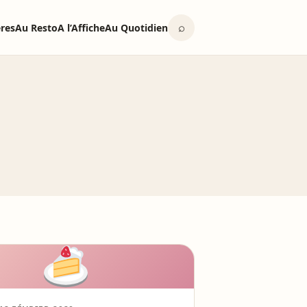
⌕
ères
Au Resto
A l’Affiche
Au Quotidien