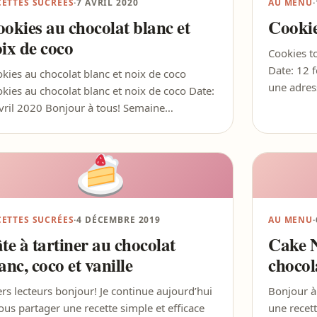
CETTES SUCRÉES
·
7 AVRIL 2020
AU MENU
·
okies au chocolat blanc et
Cookie
ix de coco
Cookies to
Date: 12 f
kies au chocolat blanc et noix de coco
une adres
kies au chocolat blanc et noix de coco Date:
vril 2020 Bonjour à tous! Semaine…
CETTES SUCRÉES
·
4 DÉCEMBRE 2019
AU MENU
·
te à tartiner au chocolat
Cake N
anc, coco et vanille
chocol
rs lecteurs bonjour! Je continue aujourd’hui
Bonjour à
ous partager une recette simple et efficace
une recett