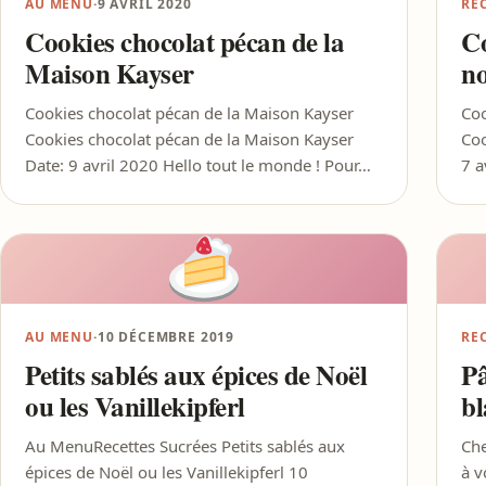
AU MENU
·
9 AVRIL 2020
RE
Cookies chocolat pécan de la
Co
Maison Kayser
no
Cookies chocolat pécan de la Maison Kayser
Coo
Cookies chocolat pécan de la Maison Kayser
Coo
Date: 9 avril 2020 Hello tout le monde ! Pour…
7 a
AU MENU
·
10 DÉCEMBRE 2019
RE
Petits sablés aux épices de Noël
Pâ
ou les Vanillekipferl
bl
Au MenuRecettes Sucrées Petits sablés aux
Che
épices de Noël ou les Vanillekipferl 10
à v