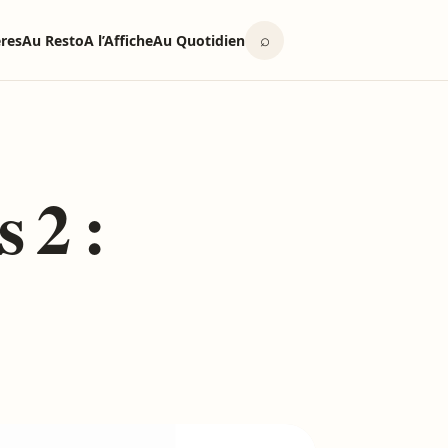
⌕
ères
Au Resto
A l’Affiche
Au Quotidien
 2 :