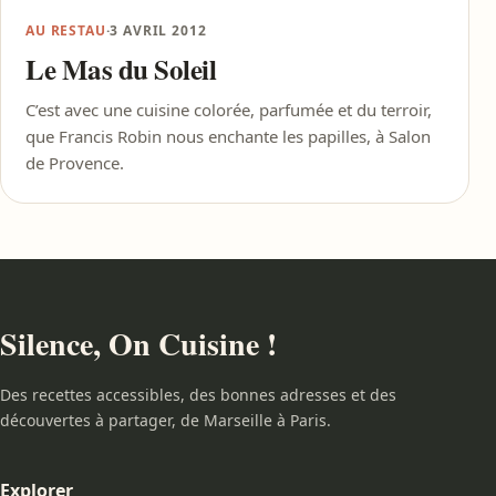
AU RESTAU
·
3 AVRIL 2012
Le Mas du Soleil
C’est avec une cuisine colorée, parfumée et du terroir,
que Francis Robin nous enchante les papilles, à Salon
de Provence.
Silence, On Cuisine !
Des recettes accessibles, des bonnes adresses et des
découvertes à partager, de Marseille à Paris.
Explorer