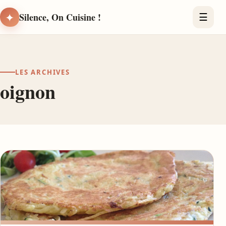
✦
Silence, On Cuisine !
☰
LES ARCHIVES
oignon