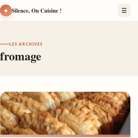
✦
Silence, On Cuisine !
☰
LES ARCHIVES
fromage